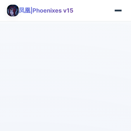
凤凰|Phoenixes v15