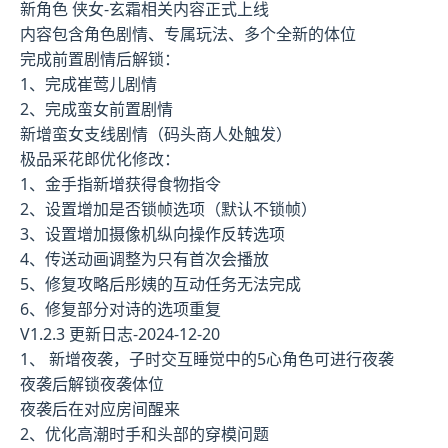
新角色 侠女-玄霜相关内容正式上线
内容包含角色剧情、专属玩法、多个全新的体位
完成前置剧情后解锁：
1、完成崔莺儿剧情
2、完成蛮女前置剧情
新增蛮女支线剧情（码头商人处触发）
极品采花郎优化修改：
1、金手指新增获得食物指令
2、设置增加是否锁帧选项（默认不锁帧）
3、设置增加摄像机纵向操作反转选项
4、传送动画调整为只有首次会播放
5、修复攻略后彤姨的互动任务无法完成
6、修复部分对诗的选项重复
V1.2.3 更新日志-2024-12-20
1、 新增夜袭，子时交互睡觉中的5心角色可进行夜袭
夜袭后解锁夜袭体位
夜袭后在对应房间醒来
2、优化高潮时手和头部的穿模问题