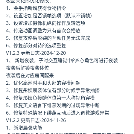
极品采花郎优化修改：
1、金手指新增获得食物指令
2、设置增加是否锁帧选项（默认不锁帧）
3、设置增加摄像机纵向操作反转选项
4、传送动画调整为只有首次会播放
5、修复攻略后彤姨的互动任务无法完成
6、修复部分对诗的选项重复
V1.2.3 更新日志-2024-12-20
1、 新增夜袭，子时交互睡觉中的5心角色可进行夜袭
夜袭后解锁夜袭体位
夜袭后在对应房间醒来
2、优化高潮时手和头部的穿模问题
3、修复彤姨晨袭体位有部分时候手异常抽搐
4、修复彤姨鱼接鳞体位第一人称视角穿模
5、修复英文语言下绯燕发病的过场异常中断
6、修复特殊情况下绯燕互动后进入调教游戏异常
V1.2.2 更新日志-2024-11-26
1、新增晨袭功能