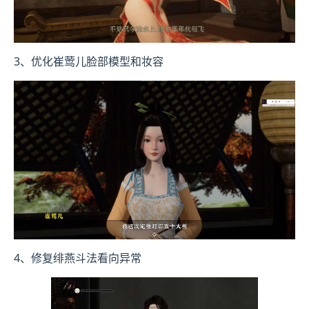
3、优化崔莺儿脸部模型和妆容
4、修复绯燕斗法看向异常