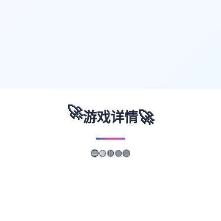
🚀
🚀
游戏详情
🔵
🟣
🟡
🔴
🟢
📖
游戏故事
✨