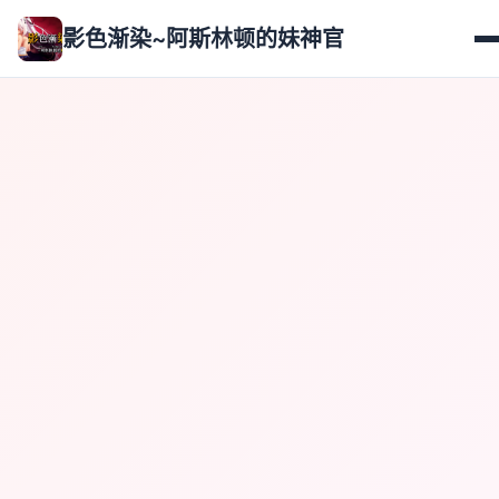
影色渐染~阿斯林顿的妹神官