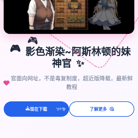
🎮
🎮
影色渐染~阿斯林顿的妹
✨
神官
官面向网址，不是毒复制度，超近版降载，最新鲜
教程
🤔
现在下载
了解更多
💫
✨
⭐