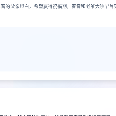
春音的父亲坦白，希望赢得祝福期，春音和老爷大吵毕首架