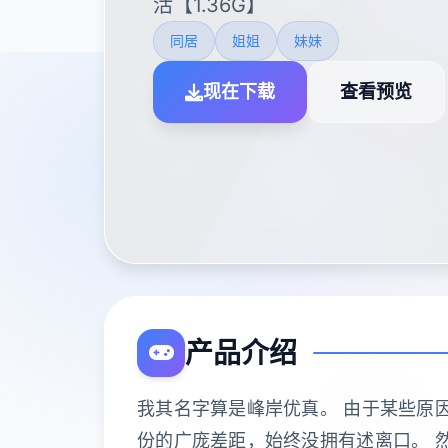
活【1.36G】
同居
姐姐
妹妹
现在下载
查看预览
产品介绍
我其名字算是峰岸优真。 由于某些原
份的广庞差距，始终没拥有述离口。 