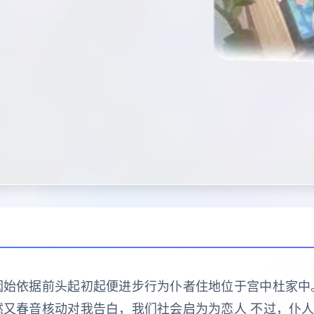
因始依据前头起初起便进步行为仆者住地位于宫中杜家中
然又春音核动对我告白，我们社会启为为恋人 不过，仆