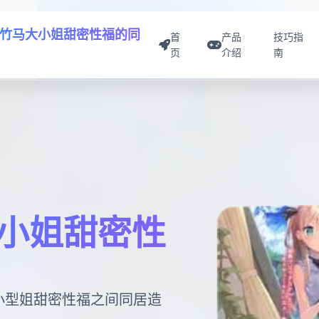
竹马大小姐甜密性福的同
首
产品
技巧指
页
介绍
南
小姐甜密性
广小型姐甜密性福之间同居造