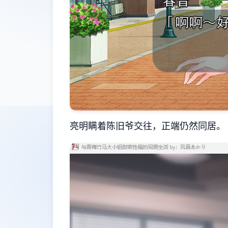
亮明瞒着陈旧爷交往，正端仍然同居。