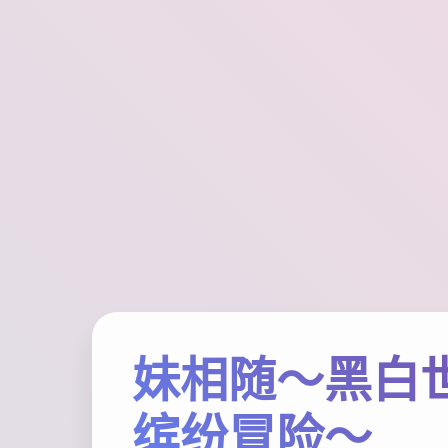
妹相随～黑白
缤纷冒险～