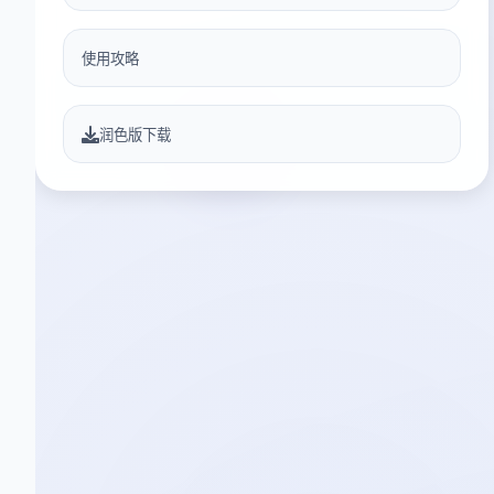
使用攻略
润色版下载