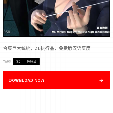
合集巨大统统，3D执行品，免费版汉语复度
TAGS:
3D
梅麻吕
→
DOWNLOAD NOW