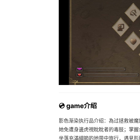
💿 game介绍
影色渐染执行品介绍：為过拯救被魔
她免遭身邊虎視眈眈者的毒肢；掌握
坐落充滿細節的地带中旅行，遇見形