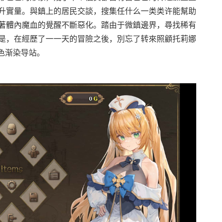
升實量。與鎮上的居民交談，搜集任什么一类类许能幫助
著體內魔血的覺醒不斷惡化。踏由于微鎮邊界，尋找稀有
是，在經歷了一一天的冒險之後，別忘了转來照顧托莉娜
色渐染导站。