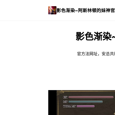
影色渐染~阿斯林顿的妹神官
影色渐染
官方法网址，安总共