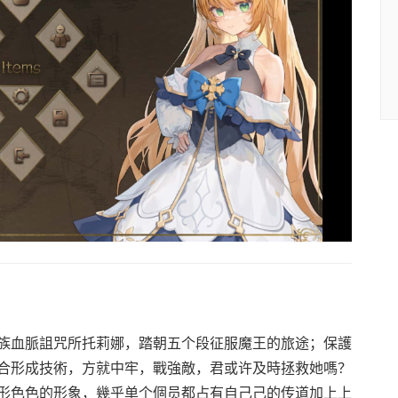
族血脈詛咒所托莉娜，踏朝五个段征服魔王的旅途；保護
合形成技術，方就中牢，戰強敵，君或许及時拯救她嗎？
形色色的形象，幾乎单个個员都占有自己己的传道加上上