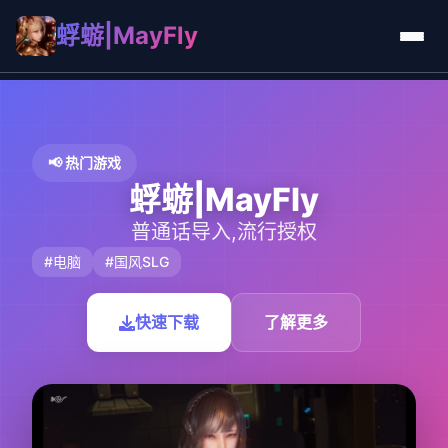
蜉蝣|MayFly
📢 热门游戏
蜉蝣|MayFly
普通话导入,流行授权
#电脑
#国风SLG
快速下载
了解更多