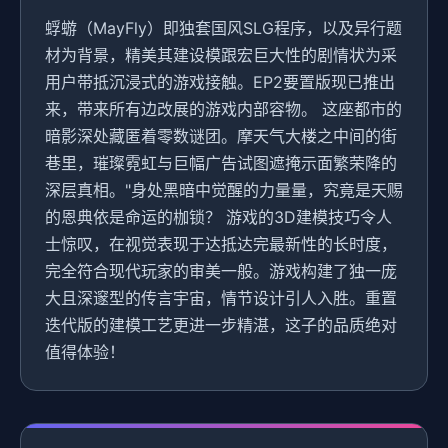
蜉蝣（MayFly）即独套国风SLG程序，以及异行题
材为背景，精美其建设模跟宏巨大性的剧情状为采
用户带抵沉浸式的游戏接触。EP2要置版现已推出
来，带来所有边改展的游戏内部容物。 这座都市的
暗影深处藏匿着零数谜团。摩天气大楼之中间的街
巷里，璀璨霓虹与巨幅广告试图遮掩示面繁荣降的
深层真相。"身处黑暗中觉醒的力量量，究竟是天赐
的恩典依是命运的枷锁？ 游戏的3D建模技巧令人
士惊叹，在视觉表现于达抵达完最新性的长时度，
完全符合现代玩家的审美一般。游戏构建了独一庞
大且深邃型的传言宇宙，情节设计引人入胜。重置
迭代版的建模工艺更进一步精湛，这子的品质绝对
值得体验！