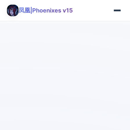
凤凰|Phoenixes v15