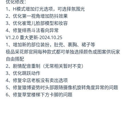
优化修改：
1、H模式增加灯光选项，可选择氛围光
2、优化第一视角增加防抖效果
3、优化崔莺儿脸部模型和妆容
4、修复绯燕斗法看向异常
V1.2.0 重大更新-2024.10.25
1、增加新的部位装扮，肚兜、裹胸、裙子等
极品采花郎官网每种款式都可单独选择颜色或图案供玩家
自由搭配
2、剧情配音重制（无常相关暂时不变）
3、优化跳跃动作
4、修复伞店老板没有卖出选项
5、修复猿博姿势时头部跟随摄像机旋转角度异常的问题
6、修复草堂楼梯下方卡脚的问题