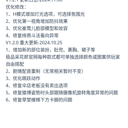
优化修改：
1、H模式增加灯光选项，可选择氛围光
2、优化第一视角增加防抖效果
3、优化崔莺儿脸部模型和妆容
4、修复绯燕斗法看向异常
V1.2.0 重大更新-2024.10.25
1、增加新的部位装扮，肚兜、裹胸、裙子等
极品采花郎官网每种款式都可单独选择颜色或图案供玩家
自由搭配
2、剧情配音重制（无常相关暂时不变）
3、优化跳跃动作
4、修复伞店老板没有卖出选项
5、修复猿博姿势时头部跟随摄像机旋转角度异常的问题
6、修复草堂楼梯下方卡脚的问题