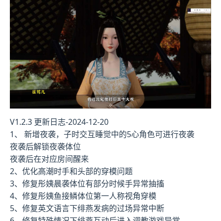
V1.2.3 更新日志-2024-12-20
1、 新增夜袭，子时交互睡觉中的5心角色可进行夜袭
夜袭后解锁夜袭体位
夜袭后在对应房间醒来
2、优化高潮时手和头部的穿模问题
3、修复彤姨晨袭体位有部分时候手异常抽搐
4、修复彤姨鱼接鳞体位第一人称视角穿模
5、修复英文语言下绯燕发病的过场异常中断
6、修复特殊情况下绯燕互动后进入调教游戏异常