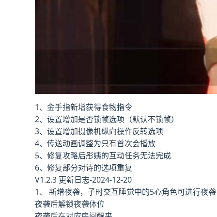
1、金手指新增获得食物指令
2、设置增加是否锁帧选项（默认不锁帧）
3、设置增加摄像机纵向操作反转选项
4、传送动画调整为只有首次会播放
5、修复攻略后彤姨的互动任务无法完成
6、修复部分对诗的选项重复
V1.2.3 更新日志-2024-12-20
1、 新增夜袭，子时交互睡觉中的5心角色可进行夜袭
夜袭后解锁夜袭体位
夜袭后在对应房间醒来