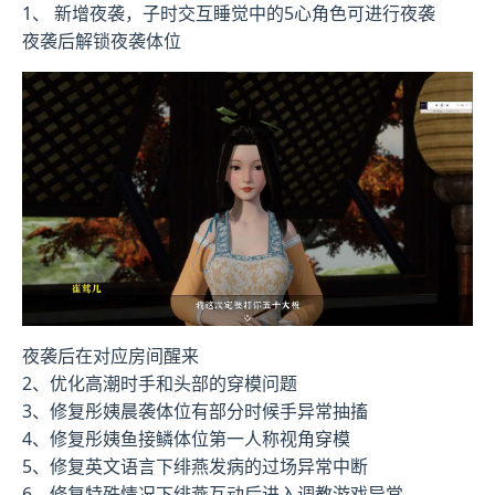
1、 新增夜袭，子时交互睡觉中的5心角色可进行夜袭
夜袭后解锁夜袭体位
夜袭后在对应房间醒来
2、优化高潮时手和头部的穿模问题
3、修复彤姨晨袭体位有部分时候手异常抽搐
4、修复彤姨鱼接鳞体位第一人称视角穿模
5、修复英文语言下绯燕发病的过场异常中断
6、修复特殊情况下绯燕互动后进入调教游戏异常