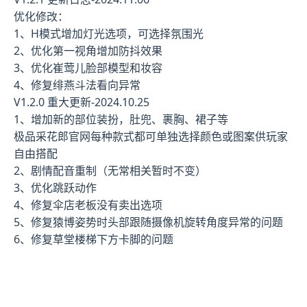
优化修改：
1、H模式增加灯光选项，可选择氛围光
2、优化第一视角增加防抖效果
3、优化崔莺儿脸部模型和妆容
4、修复绯燕斗法看向异常
V1.2.0 重大更新-2024.10.25
1、增加新的部位装扮，肚兜、裹胸、裙子等
极品采花郎官网每种款式都可单独选择颜色或图案供玩家
自由搭配
2、剧情配音重制（无常相关暂时不变）
3、优化跳跃动作
4、修复伞店老板没有卖出选项
5、修复猿博姿势时头部跟随摄像机旋转角度异常的问题
6、修复草堂楼梯下方卡脚的问题