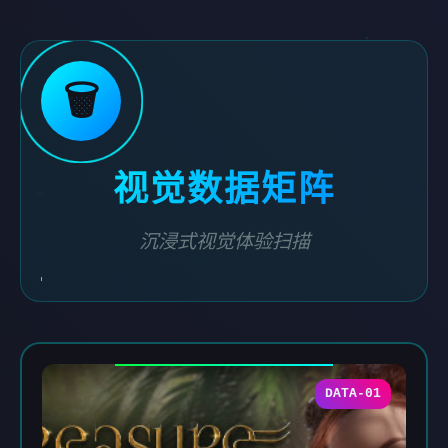
🗑️
视觉数据矩阵
沉浸式视觉体验扫描
DATA-01